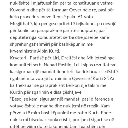
nuk është i mjaftueshëm për ta konstituuar e vetme
Kuvendin dhe për të formuar Qeverinë e re, pasi për
këto procedura nevojiten së paku 61 vota.
Megjithatë, kjo pengesë pritet të tejkalohet pa nevojë
për koalicion paraprak me partitë shqiptare, pasi
deputetë nga komunitetet serbe dhe joserbe kanë
shprehur gatishmëri për bashkëpunim me
kryeministrin Albin Kurti.
Kryetari i Partisë për Liri, Drejtësi dhe Mbijetesë nga
komuniteti serb, Nenad Rashiq, i cili sipas rezultateve
ka siguruar një mandat deputeti, ka deklaruar se është
i gatshëm ta votojë formimin e Qeverisë “Kurti 3”. Ai
ka theksuar se paraprakisht kërkon një takim me
Kurtin për sqarimin e disa çështjeve.
“Besoj se kemi siguruar një mandat, pasi diferenca e
votave është e madhe dhe nuk jemi në rrezik. Kam
përvoja të mira bashkëpunimi me zotin Kurti. Ende
nuk kemi biseduar konkretisht, por jam i sigurt se në
ditët në vijim do të takohemi. Jam i gatshëm për