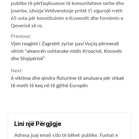
publike të përfaqësuesve të komuniteteve serbe dhe
joserbe, Lëvizja Vetëvendosje pritet t’i sigurojë rreth
65 vota për konstituimin e Kuvendit dhe formimin e
Qeverisë së re.
Continue
Previous:
Vjen reagimi i Zagrebit zyrtar pasi Vuçiq përmendi
Reading
sërish “aleancën ushtarake midis Kroacisë, Kosovës
dhe Shqipërisë”
Next:
6 viktima dhe qindra fluturime të anuluara për shkak
të motit të keq në të gjithë Europën
Lini një Përgjigje
Adresa juaj email s’do të bëhet publike.
Fushat e