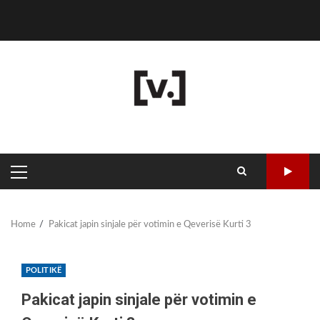
Skip
Politikë
Sport
Bota
Kulturë
Komunat
Shoqërore
ZGJEDHJET
Kronikë
SRPSKI
to
2026
content
PRIMARY
MENU
Home
Pakicat japin sinjale për votimin e Qeverisë Kurti 3
POLITIKË
Pakicat japin sinjale për votimin e