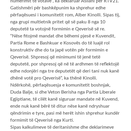
numërimit të votave”, ka deklaruar Asllani për RTV21.
Gatishmëri për bashkëpunim ka shprehur edhe
përfaqësuesi i komunitetit rom, Alber Kinolli. Sipas tij,
nga grupi multietnik pritet që së paku 8 nga 10
deputetë ta votojnë formimin e Qeverisë së re.
“Nëse fitojmë mandat dhe bëhemi pjesë e Kuvendit,
Partia Rome e Bashkuar e Kosovës do të luajë rol
konstruktiv dhe do ta japë votën për formimin e
Qeverisë. Shpresoj që minimumi të jenë tetë
deputetë, por shpresoj që në të ardhmen të reflektojë
edhe ndonjëri nga tre deputetët që deri tani nuk kanë
dhënë votë pro Qeverisë”, ka thënë Kinolli.
Ndërkohë, përfaqësuesja e komunitetit boshnjak,
Duda Balje, si dhe Veton Berisha nga Partia Liberale
Egjiptiane, të cilët kanë siguruar mandate në Kuvend,
ende nuk kanë bërë të ditur nëse kanë ndryshuar
qëndrimin e tyre, pasi më herët ishin shprehur kundër
formimit të Qeverisë nga Kurti.
Sipas kalkulimeve të deritanishme dhe deklarimeve