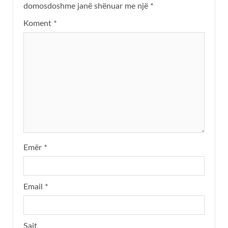
domosdoshme janë shënuar me një
*
Koment
*
Emër
*
Email
*
Sajt