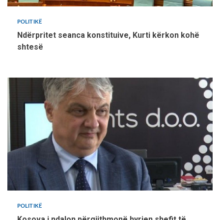
POLITIKË
Ndërpritet seanca konstituive, Kurti kërkon kohë
shtesë
POLITIKË
Kosova i ndalon përgjithmonë hyrjen shefit të