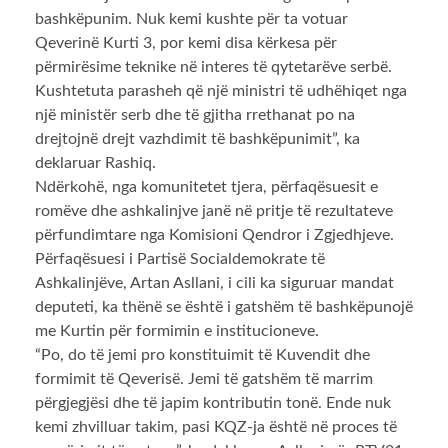
bashkëpunim. Nuk kemi kushte për ta votuar
Qeverinë Kurti 3, por kemi disa kërkesa për
përmirësime teknike në interes të qytetarëve serbë.
Kushtetuta parasheh që një ministri të udhëhiqet nga
një ministër serb dhe të gjitha rrethanat po na
drejtojnë drejt vazhdimit të bashkëpunimit”, ka
deklaruar Rashiq.
Ndërkohë, nga komunitetet tjera, përfaqësuesit e
romëve dhe ashkalinjve janë në pritje të rezultateve
përfundimtare nga Komisioni Qendror i Zgjedhjeve.
Përfaqësuesi i Partisë Socialdemokrate të
Ashkalinjëve, Artan Asllani, i cili ka siguruar mandat
deputeti, ka thënë se është i gatshëm të bashkëpunojë
me Kurtin për formimin e institucioneve.
“Po, do të jemi pro konstituimit të Kuvendit dhe
formimit të Qeverisë. Jemi të gatshëm të marrim
përgjegjësi dhe të japim kontributin tonë. Ende nuk
kemi zhvilluar takim, pasi KQZ-ja është në proces të