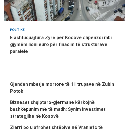
POLITIKË
E ashtuquajtura Zyrë për Kosovë shpenzoi mbi
gjymëmilioni euro për finacim të strukturave
paralele
Gjenden mbetje mortore të 11 trupave në Zubin
Potok
Bizneset shqiptaro-gjermane kërkojnë
bashkëpunim më të madh: Synim investimet
strategjike në Kosovë
Zjarri po u afrohet shtëpive në Vranjefc të