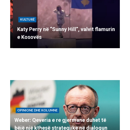
KULTURË
K
Katy Perry në “Sunny Hill”, valvit flamurin
Ko
e Kosovës
li
OPINIONE DHE KOLUMNE
Weber: Qeveria e re gjermane duhet të
bëjë një kthesë strategjike në dialogun