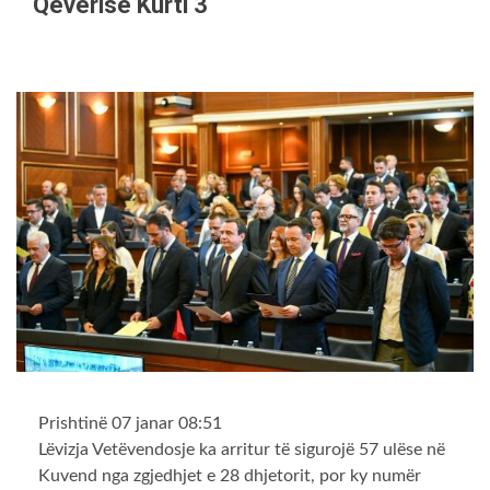
Qeverisë Kurti 3
Prishtinë 07 janar 08:51
Lëvizja Vetëvendosje ka arritur të sigurojë 57 ulëse në
Kuvend nga zgjedhjet e 28 dhjetorit, por ky numër