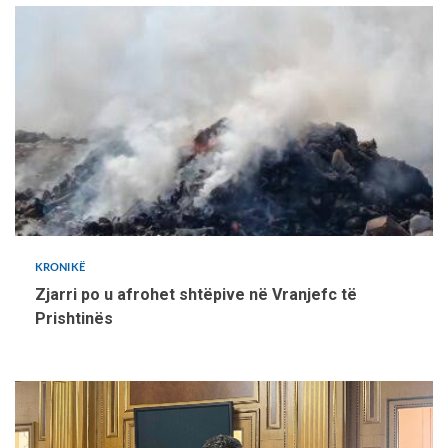
KRONIKË
Zjarri po u afrohet shtëpive në Vranjefc të
Prishtinës