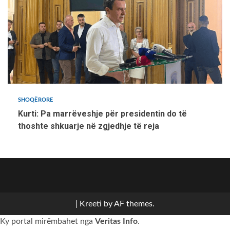
SHOQËRORE
Kurti: Pa marrëveshje për presidentin do të
thoshte shkuarje në zgjedhje të reja
Politikë
Sport
Bota
Kulturë
Komunat
Shoqërore
ZGJEDHJET
Kronikë
SRPSKI
2026
|
Kreeti
by AF themes.
Ky portal mirëmbahet nga
Veritas Info
.