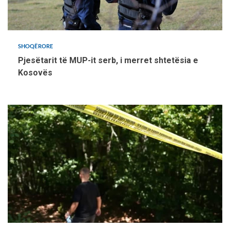
SHOQËRORE
Pjesëtarit të MUP-it serb, i merret shtetësia e
Kosovës