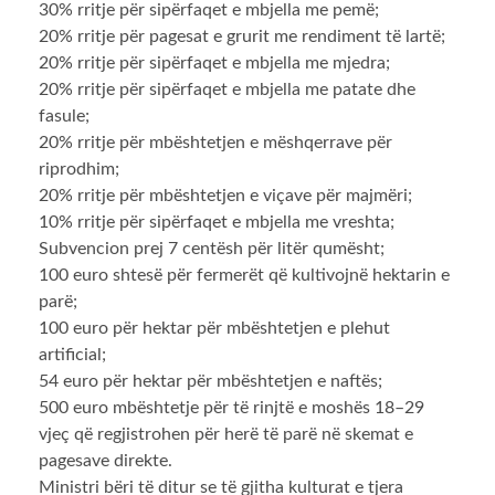
30% rritje për sipërfaqet e mbjella me pemë;
20% rritje për pagesat e grurit me rendiment të lartë;
20% rritje për sipërfaqet e mbjella me mjedra;
20% rritje për sipërfaqet e mbjella me patate dhe
fasule;
20% rritje për mbështetjen e mëshqerrave për
riprodhim;
20% rritje për mbështetjen e viçave për majmëri;
10% rritje për sipërfaqet e mbjella me vreshta;
Subvencion prej 7 centësh për litër qumësht;
100 euro shtesë për fermerët që kultivojnë hektarin e
parë;
100 euro për hektar për mbështetjen e plehut
artificial;
54 euro për hektar për mbështetjen e naftës;
500 euro mbështetje për të rinjtë e moshës 18–29
vjeç që regjistrohen për herë të parë në skemat e
pagesave direkte.
Ministri bëri të ditur se të gjitha kulturat e tjera