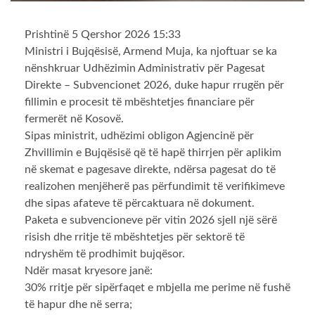
Prishtinë 5 Qershor 2026 15:33
Ministri i Bujqësisë, Armend Muja, ka njoftuar se ka
nënshkruar Udhëzimin Administrativ për Pagesat
Direkte – Subvencionet 2026, duke hapur rrugën për
fillimin e procesit të mbështetjes financiare për
fermerët në Kosovë.
Sipas ministrit, udhëzimi obligon Agjencinë për
Zhvillimin e Bujqësisë që të hapë thirrjen për aplikim
në skemat e pagesave direkte, ndërsa pagesat do të
realizohen menjëherë pas përfundimit të verifikimeve
dhe sipas afateve të përcaktuara në dokument.
Paketa e subvencioneve për vitin 2026 sjell një sërë
risish dhe rritje të mbështetjes për sektorë të
ndryshëm të prodhimit bujqësor.
Ndër masat kryesore janë:
30% rritje për sipërfaqet e mbjella me perime në fushë
të hapur dhe në serra;