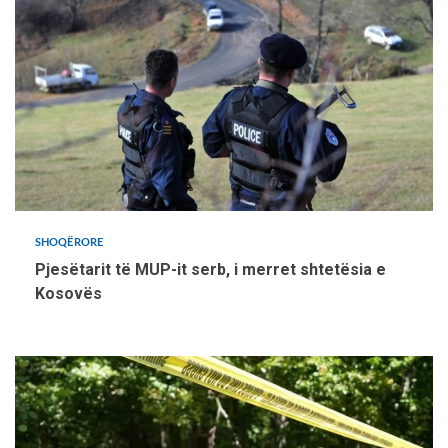
SHOQËRORE
Pjesëtarit të MUP-it serb, i merret shtetësia e
Kosovës