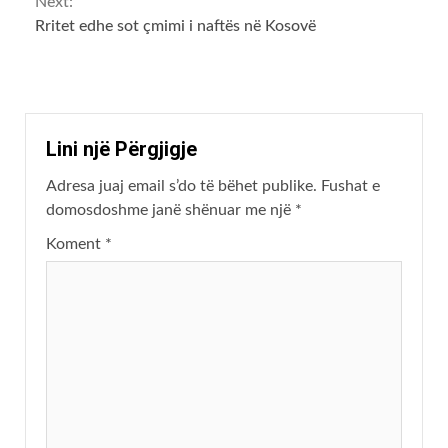
Next:
Rritet edhe sot çmimi i naftës në Kosovë
Lini një Përgjigje
Adresa juaj email s’do të bëhet publike.
Fushat e
domosdoshme janë shënuar me një
*
Koment
*