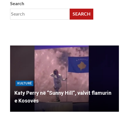
Search
SEARCH
KULTURË
K
Katy Perry në “Sunny Hill”, valvit flamurin
Ko
e Kosovës
li