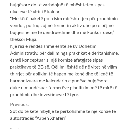
bujqësore do të vazhdojnë të mbështeten sipas
niveleve të vitit të kaluar.
“Me këtë paketë po rrisim mbështetjen për prodhimin
vendor, po fuqizojmë fermerin aktiv dhe po e bëjmë
bujqësinë më të qëndrueshme dhe më konkurruese,”
theksoi Muja.
Një risi e rëndësishme është se ky Udhëzim
Administrativ, për dallim nga praktikat e deritanishme,
është konceptuar si një kornizë afatgjatë sipas
praktikave të BE-së. Qëllimi është që në vitet në vijim
thirrjet për aplikim të hapen me kohë dhe të jenë të
harmonizuara me kalendarin e punëve bujqësore,
duke u mundësuar fermerëve planifikim më të mirë të
prodhimit dhe investimeve të tyre.
Continue
Previous:
Sot do të ketë mbyllje të përkohshme të një korsie të
Reading
autostradës “Arbën Xhaferi”