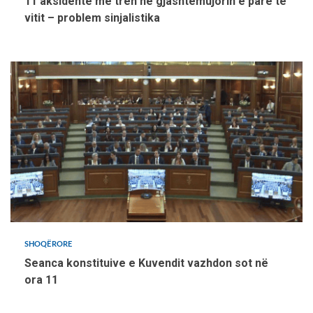
11 aksidente me tren në gjashtëmujorin e parë të
vitit – problem sinjalistika
SHOQËRORE
Seanca konstituive e Kuvendit vazhdon sot në
ora 11