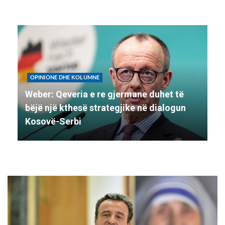
OPINIONE DHE KOLUMNE
Weber: Qeveria e re gjermane duhet të
bëjë një kthesë strategjike në dialogun
Kosovë-Serbi