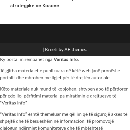
strategjike në Kosovë
Politikë
Sport
Bota
Kulturë
Komunat
Shoqërore
ZGJEDHJET
Kronikë
SRPSKI
2026
|
Kreeti
by AF themes.
Ky portal mirëmbahet nga
Veritas Info
.
Të gjitha materialet e publikuara në këtë web janë pronësi e
portalit dhe mbrohen me ligjet për të drejtën autoriale.
Këto materiale nuk mund të kopjohen, shtypen apo të përdoren
për çdo lloj përfitimi material pa miratimin e drejtuesve të
“Veritas Info”.
“Veritas Info” është themeluar me qëllim që të sigurojë akses të
shpejtë dhe të besueshëm në informacion, të promovojë
dialogun ndërmjet komuniteteve dhe të mbështesë