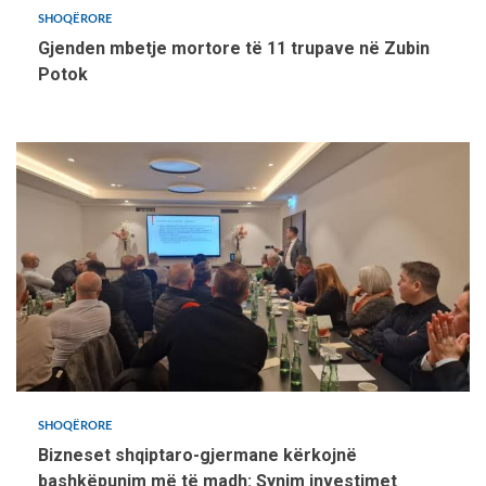
SHOQËRORE
Gjenden mbetje mortore të 11 trupave në Zubin
Potok
SHOQËRORE
Bizneset shqiptaro-gjermane kërkojnë
bashkëpunim më të madh: Synim investimet