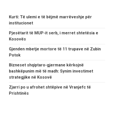
Kurti: Të ulemi e të bëjmë marrëveshje për
institucionet
Pjesëtarit të MUP-it serb, i merret shtetësia e
Kosovës
Gjenden mbetje mortore të 11 trupave në Zubin
Potok
Bizneset shqiptaro-gjermane kërkojnë
bashkëpunim më të madh: Synim investimet
strategjike në Kosovë
Zjarri po u afrohet shtëpive në Vranjefc të
Prishtinës