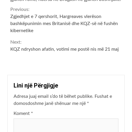
Continue
Previous:
Zgjedhjet e 7 qershorit, Hargreaves vlerëson
Reading
bashkëpunimin mes Britanisë dhe KQZ-së në fushën
kibernetike
Next:
KQZ ndryshon afatin, votimi me postë nis më 21 maj
Lini një Përgjigje
Adresa juaj email s’do të bëhet publike.
Fushat e
domosdoshme janë shënuar me një
*
Koment
*