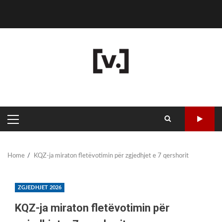
Skip
Politikë
Sport
Bota
Kulturë
Komunat
Shoqërore
ZGJEDHJET
Kronikë
SRPSKI
to
2026
content
PRIMARY
MENU
Home
KQZ-ja miraton fletëvotimin për zgjedhjet e 7 qershorit
ZGJEDHJET 2026
KQZ-ja miraton fletëvotimin për