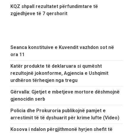
KQZ shpall rezultatet përfundimtare të
zgjedhjeve të 7 qershorit
Seanca konstituive e Kuvendit vazhdon sot në
ora 11
Katër produkte të deklaruara si qumësht
rezultojnë jokonforme, Agjencia e Ushqimit
urdhëron tërheqjen nga tregu
Gërvalla: Gjetjet e mbetjeve mortore dëshmojnë
gjenocidin serb
Policia dhe Prokuroria publikojnë pamjet e
arrestimit të të dyshuarit për krime lufte (Video)
Kosova i ndalon përgjithmonë hyrjen shefit të