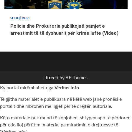
SHOQËRORE
Policia dhe Prokuroria publikojnë pamjet e
arrestimit të të dyshuarit për krime lufte (Video)
Politikë
Sport
Bota
Kulturë
Komunat
Shoqërore
ZGJEDHJET
Kronikë
SRPSKI
2026
|
Kreeti
by AF themes.
Ky portal mirëmbahet nga
Veritas Info
.
Të gjitha materialet e publikuara në këtë web janë pronësi e
portalit dhe mbrohen me ligjet për të drejtën autoriale.
Këto materiale nuk mund të kopjohen, shtypen apo të përdoren
për çdo lloj përfitimi material pa miratimin e drejtuesve të