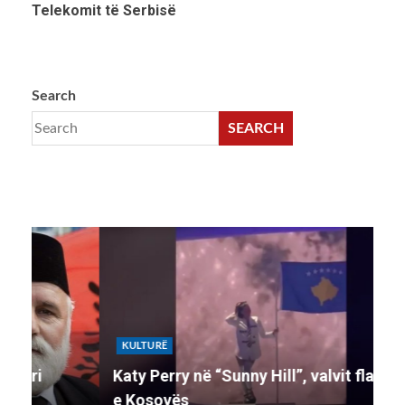
Telekomit të Serbisë
Search
SEARCH
KULTURË
K
Katy Perry në “Sunny Hill”, valvit flamurin
Ko
e Kosovës
li