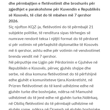
dhe përmbajtjen e fletëvotimit dhe broshurës për
zgjedhjet e parakohshme për Kuvendin e Republikës
së Kosovës, të cilat do të mbahen më 7 qershor
2026.
Siç njofton KQZ-ja, fletëvotimi do të përmbajë 21
subjekte politike, të renditura sipas tërheqjes së
numrave rendorë teksa i njëjti format do të përdoret
si për votimin në përfaqësitë diplomatike të Kosovës
më 6 qershor, ashtu edhe për votimin në vendvotimet
brenda vendit më 7 qershor.
Në përputhje me Ligjin për Përdorimin e Gjuhëve në
Republikën e Kosovës, përveç gjuhës shqipe dhe
serbe, në disa komuna fletëvotimet do të përfshijnë
edhe gjuhët e komuniteteve tjera.Konkretisht, në
Prizren fletëvotimet do të kenë udhëzime edhe në
gjuhën turke dhe boshnjake, ndërsa në Mamushë
udhëzimet do të jenë edhe në gjuhën turke.Ndërkaq,
në Obiliq fletëvotimi do të përmbajë udhëzime në
gjuhën rome, ndërsa në Dragash në gjuhën boshnjake.