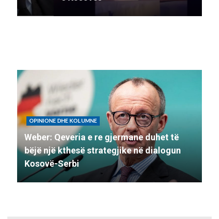
OPINIONE DHE KOLUMNE
Weber: Qeveria e re gjermane duhet të
bëjë një kthesë strategjike në dialogun
Kosovë-Serbi