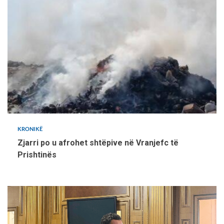
KRONIKË
Zjarri po u afrohet shtëpive në Vranjefc të
Prishtinës