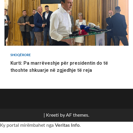
SHOQËRORE
Kurti: Pa marrëveshje për presidentin do të
thoshte shkuarje në zgjedhje të reja
Politikë
Sport
Bota
Kulturë
Komunat
Shoqërore
ZGJEDHJET
Kronikë
SRPSKI
2026
|
Kreeti
by AF themes.
Ky portal mirëmbahet nga
Veritas Info
.