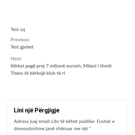
Test sq
Continue
Previous:
Test gjuhet
Reading
Next:
Kërkoi pagë prej 7 milionë eurosh, Milani i thotë
Theos të kërkojë klub të ri
Lini një Përgjigje
Adresa juaj email s’do të bëhet publike.
Fushat e
domosdoshme janë shënuar me një
*