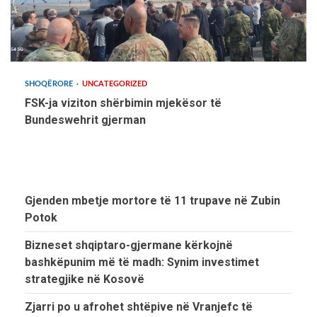
SHOQËRORE
UNCATEGORIZED
FSK-ja viziton shërbimin mjekësor të
Bundeswehrit gjerman
Gjenden mbetje mortore të 11 trupave në Zubin
Potok
Bizneset shqiptaro-gjermane kërkojnë
bashkëpunim më të madh: Synim investimet
strategjike në Kosovë
Zjarri po u afrohet shtëpive në Vranjefc të