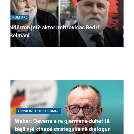
KULTURË
K
Katy Perry në “Sunny Hill”, valvit flamurin
Ko
e Kosovës
li
OPINIONE DHE KOLUMNE
Weber: Qeveria e re gjermane duhet të
bëjë një kthesë strategjike në dialogun