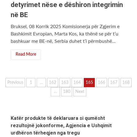
detyrimet nëse e dëshiron integrimin
në BE
Bruksel, 08 Korrik 2025 Komisionerja për Zgjerim e
Bashkimit Evropian, Marta Kos, ka thënë se për t’u
bashkuar me BE-në, Serbia duhet t’i përmbushë...
Read More
Faqosje
Previous
1
…
162
163
164
165
166
167
168
…
180
Next
postimesh
Katër produkte të deklaruara si qumësht
rezultojnë jokonforme, Agjencia e Ushqimit
urdhëron tërheqjen nga tregu