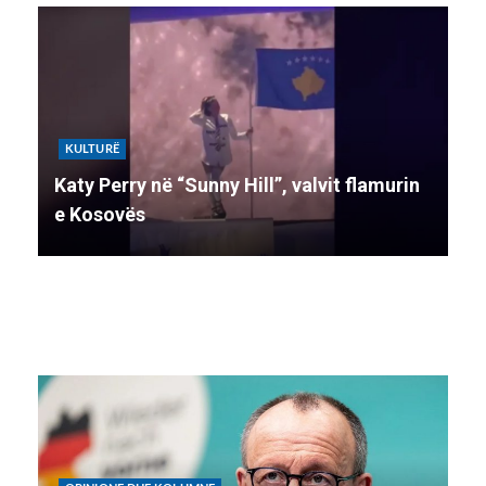
KULTURË
K
Katy Perry në “Sunny Hill”, valvit flamurin
Ko
e Kosovës
li