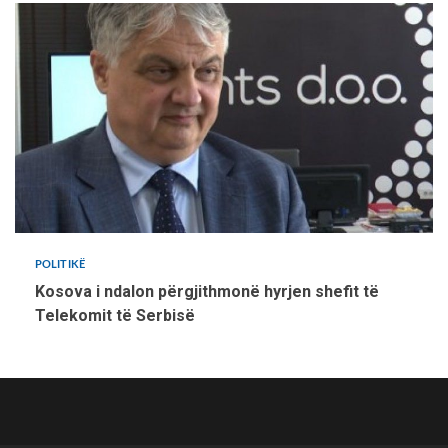
POLITIKË
Kosova i ndalon përgjithmonë hyrjen shefit të
Telekomit të Serbisë
Politikë
Sport
Bota
Kulturë
Komunat
Shoqërore
ZGJEDHJET
Kronikë
SRPSKI
2026