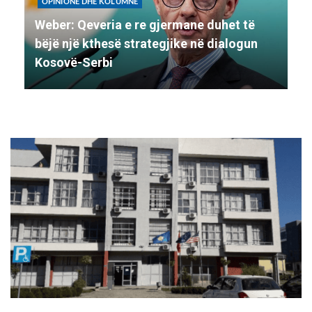
OPINIONE DHE KOLUMNE
Weber: Qeveria e re gjermane duhet të
bëjë një kthesë strategjike në dialogun
Kosovë-Serbi