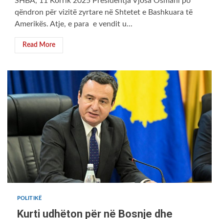
SHBA, 11 Korrik 2025 Presidentja Vjosa Osmani po
qëndron për vizitë zyrtare në Shtetet e Bashkuara të
Amerikës. Atje, e para e vendit u...
Read More
POLITIKË
Kurti udhëton për në Bosnje dhe